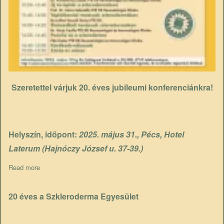
Szeretettel várjuk 20. éves jubileumi konferenciánkra!
Helyszín, időpont:
2025. május 31., Pécs, Hotel
Laterum (Hajnóczy József u. 37-39.)
Read more
about VII. Országos scleroderma 20 éves jubielumi konferencia
20 éves a Szkleroderma Egyesület