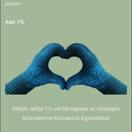
jövőért.”
Adó 1%
Kérjük, adója 1%-val támogassa az Országos
Scleroderma Közhasznú Egyesületet!