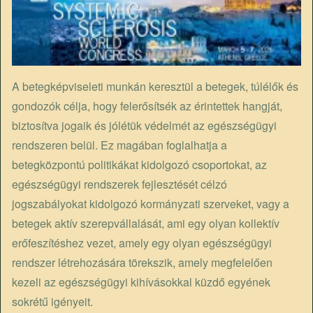
A betegképviseleti munkán keresztül a betegek, túlélők és
gondozók célja, hogy felerősítsék az érintettek hangját,
biztosítva jogaik és jólétük védelmét az egészségügyi
rendszeren belül. Ez magában foglalhatja a
betegközpontú politikákat kidolgozó csoportokat, az
egészségügyi rendszerek fejlesztését célzó
jogszabályokat kidolgozó kormányzati szerveket, vagy a
betegek aktív szerepvállalását, ami egy olyan kollektív
erőfeszítéshez vezet, amely egy olyan egészségügyi
rendszer létrehozására törekszik, amely megfelelően
kezeli az egészségügyi kihívásokkal küzdő egyének
sokrétű igényeit.