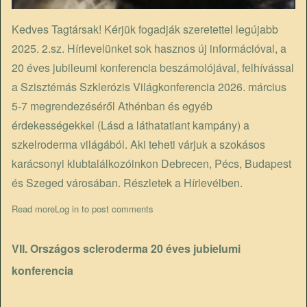
Kedves Tagtársak! Kérjük fogadják szeretettel legújabb
2025. 2.sz. Hírlevelünket sok hasznos új információval, a
20 éves jubileumi konferencia beszámolójával, felhívással
a Szisztémás Szklerózis Világkonferencia 2026. március
5-7 megrendezéséről Athénban és egyéb
érdekességekkel (Lásd a láthatatlant kampány) a
szkelroderma világából. Aki teheti várjuk a szokásos
karácsonyi klubtalálkozóinkon Debrecen, Pécs, Budapest
és Szeged városában. Részletek a Hírlevélben.
Read more
about Megjelent a legújabb Hírlevél
Log in
to post comments
VII. Országos scleroderma 20 éves jubielumi
konferencia