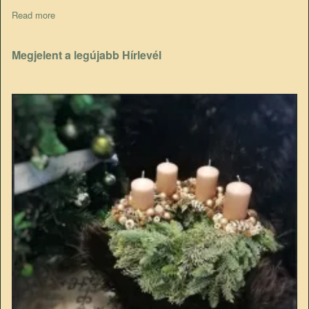
Read more
about 9. Szistémás szklerozis világkongresszus
Megjelent a legújabb Hírlevél