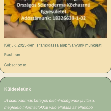
Kérjük, 2025-ben is támogassa alapítványunk munkáját!
Read more
about Adó 1%
Subscribe to
Küldetésünk
„
A sclerodermás betegek életminőségének javítása,
megfelelő információkkal való ellátása az élhetőbb