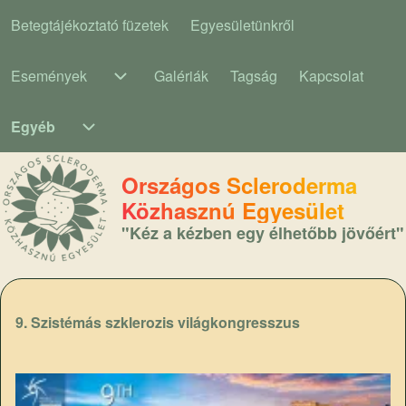
Betegtájékoztató füzetek
Egyesületünkről
Main navigation
Események
Galériák
Tagság
Kapcsolat
Események sub-navigation
Egyéb
Egyéb sub-navigation
Országos Scleroderma
Közhasznú Egyesület
"Kéz a kézben egy élhetőbb jövőért"
9. Szistémás szklerozis világkongresszus