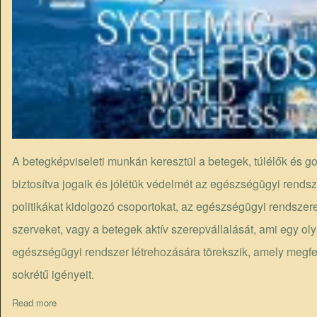
A betegképviseleti munkán keresztül a betegek, túlélők és gon
biztosítva jogaik és jólétük védelmét az egészségügyi rends
politikákat kidolgozó csoportokat, az egészségügyi rendszer
szerveket, vagy a betegek aktív szerepvállalását, ami egy oly
egészségügyi rendszer létrehozására törekszik, amely megf
sokrétű igényeit.
Read more
about 9. Szistémás szklerozis világkongresszus