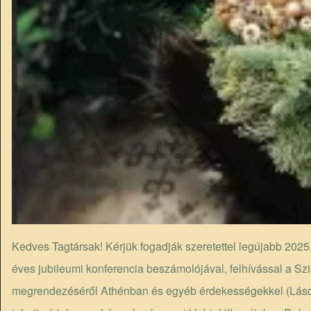
Kedves Tagtársak! Kérjük fogadják szeretettel legújabb 2025.
éves jubileumi konferencia beszámolójával, felhívással a Sz
megrendezéséről Athénban és egyéb érdekességekkel (Lásd a