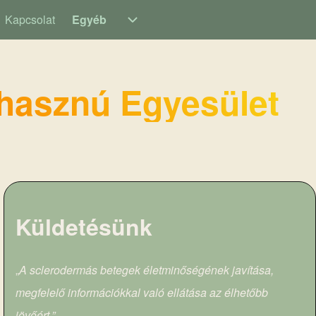
Kapcsolat
Egyéb
n
Egyéb sub-navigation
hasznú Egyesület
Küldetésünk
„
A sclerodermás betegek életminőségének javítása,
megfelelő információkkal való ellátása az élhetőbb
jövőért.”