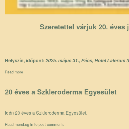
Szeretettel várjuk 20. éves
Helyszín, időpont:
2025. május 31., Pécs, Hotel Laterum (
Read more
about VII. Országos scleroderma 20 éves jubielumi konferencia
20 éves a Szkleroderma Egyesület
Idén 20 éves a Szkleroderma Egyesület.
Read more
about 20 éves a Szkleroderma Egyesület
Log in
to post comments