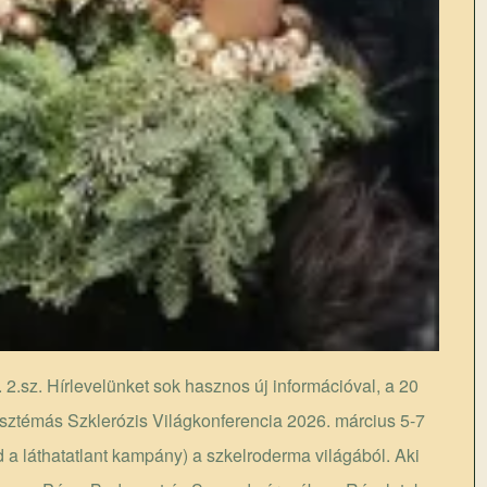
 2.sz. Hírlevelünket sok hasznos új információval, a 20
isztémás Szklerózis Világkonferencia 2026. március 5-7
 láthatatlant kampány) a szkelroderma világából. Aki