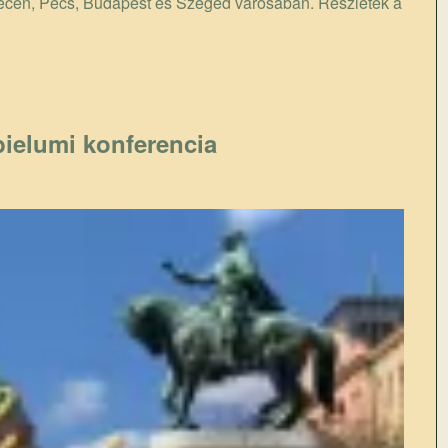
brecen, Pécs, Budapest és Szeged városában. Részletek a
bielumi konferencia