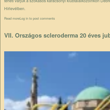
teheti várjuk a szokásos karácsonyi klubtalálkozóinkon De
Hírlevélben.
Read more
about Megjelent a legújabb Hírlevél
Log in
to post comments
VII. Országos scleroderma 20 éves ju