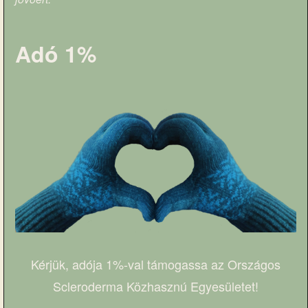
Adó 1%
Kérjük, adója 1%-val támogassa az Országos
Scleroderma Közhasznú Egyesületet!