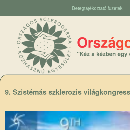
Betegtájékoztató füzetek
Main navigation
Országo
"Kéz a kézben egy 
9. Szistémás szklerozis világkongres