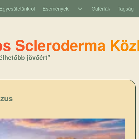
Egyesületünkről
Események
Galériák
Tagság
Események sub-navigatio
s Scleroderma Köz
élhetőbb jövőért"
szus