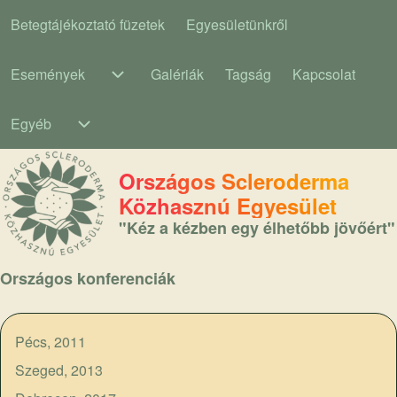
Betegtájékoztató füzetek
Egyesületünkről
Main navigation
Események
Galériák
Tagság
Kapcsolat
Események sub-navigation
Egyéb
Egyéb sub-navigation
Országos Scleroderma
Közhasznú Egyesület
"Kéz a kézben egy élhetőbb jövőért"
Országos konferenciák
Pécs, 2011
Szeged, 2013