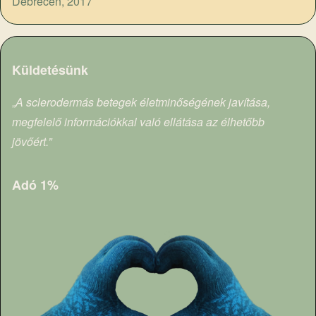
Debrecen, 2017
Küldetésünk
„
A sclerodermás betegek életminőségének javítása,
megfelelő információkkal való ellátása az élhetőbb
jövőért.”
Adó 1%