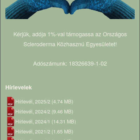
Kérjük, adója 1%-val támogassa az Országos
Scleroderma Közhasznú Egyesületet!
Adószámunk: 18326639-1-02
Hírlevelek
Hírlevél, 2025/2
(4.74 MB)
Hírlevél, 2024/2
(9.46 MB)
Hírlevél, 2024/1
(14.31 MB)
Hírlevél, 2021/2
(1.65 MB)