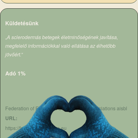
Küldetésünk
„
A sclerodermás betegek életminőségének javítása,
megfelelő információkkal való ellátása az élhetőbb
jövőért.”
Adó 1%
Federation of European Scleroderma Associations aisbl
URL
https://fesca-scleroderma.eu