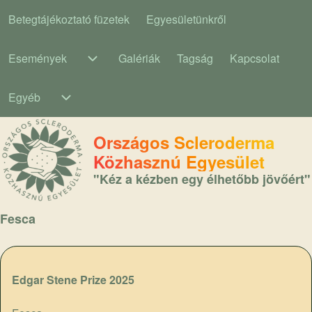
Betegtájékoztató füzetek
Egyesületünkről
Main navigation
Események
Galériák
Tagság
Kapcsolat
Események sub-navigation
Egyéb
Egyéb sub-navigation
Országos Scleroderma
Közhasznú Egyesület
"Kéz a kézben egy élhetőbb jövőért"
Fesca
Edgar Stene Prize 2025