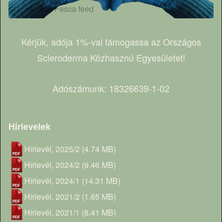
Subscribe to Fesca feed
Kérjük, adója 1%-val támogassa az Országos
Scleroderma Közhasznú Egyesületet!
Adószámunk: 18326639-1-02
Hírlevelek
Hírlevél, 2025/2
(4.74 MB)
Hírlevél, 2024/2
(9.46 MB)
Hírlevél, 2024/1
(14.31 MB)
Hírlevél, 2021/2
(1.65 MB)
Hírlevél, 2021/1
(8.41 MB)