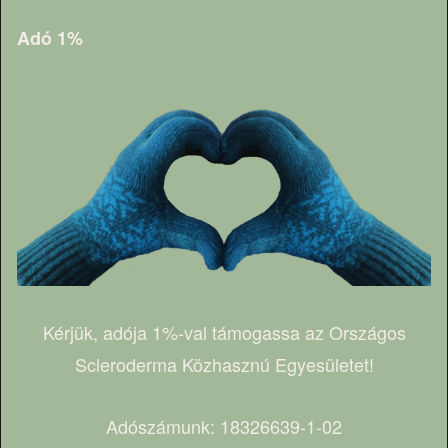
Adó 1%
Kérjük, adója 1%-val támogassa az Országos
Scleroderma Közhasznú Egyesületet!
Adószámunk: 18326639-1-02