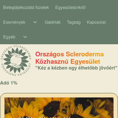
Betegtájékoztató füzetek
Egyesületünkről
Main navigation
Események
Galériák
Tagság
Kapcsolat
Események sub-navigation
Egyéb
Egyéb sub-navigation
Országos Scleroderma
Közhasznú Egyesület
"Kéz a kézben egy élhetőbb jövőért"
Adó 1%