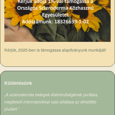
Kérjük, 2025-ben is támogassa alapítványunk munkáját!
Küldetésünk
„
A sclerodermás betegek életminőségének javítása,
megfelelő információkkal való ellátása az élhetőbb
jövőért.”