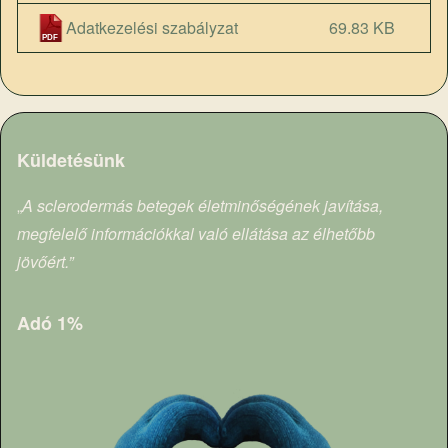
Adatkezelési szabályzat
69.83 KB
Küldetésünk
„
A sclerodermás betegek életminőségének javítása,
megfelelő információkkal való ellátása az élhetőbb
jövőért.”
Adó 1%