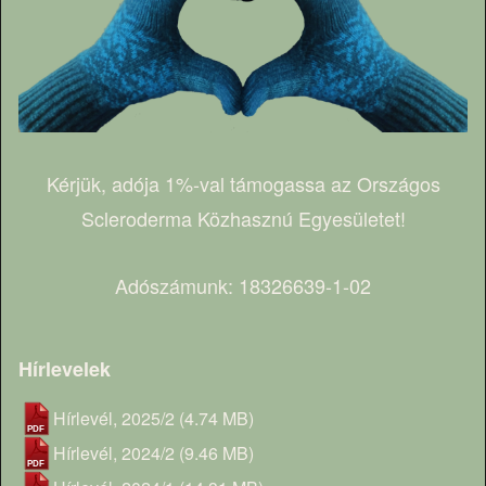
Kérjük, adója 1%-val támogassa az Országos
Scleroderma Közhasznú Egyesületet!
Adószámunk: 18326639-1-02
Hírlevelek
Hírlevél, 2025/2
(4.74 MB)
Hírlevél, 2024/2
(9.46 MB)