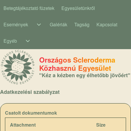
Betegtájékoztató füzetek
Egyesületünkről
Main navigation
Események
Galériák
Tagság
Kapcsolat
Események sub-navigation
Egyéb
Egyéb sub-navigation
Országos Scleroderma
Közhasznú Egyesület
"Kéz a kézben egy élhetőbb jövőért"
Adatkezelési szabályzat
Csatolt dokumentumok
Attachment
Size