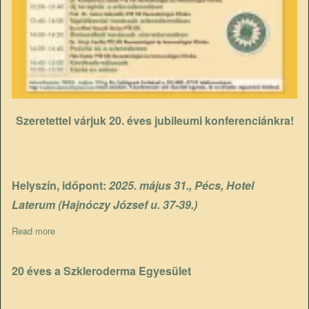
Szeretettel várjuk 20. éves jubileumi konferenciánkra!
Helyszín, időpont:
2025. május 31., Pécs, Hotel
Laterum (Hajnóczy József u. 37-39.)
Read more
about VII. Országos scleroderma 20 éves jubielumi konferencia
20 éves a Szkleroderma Egyesület