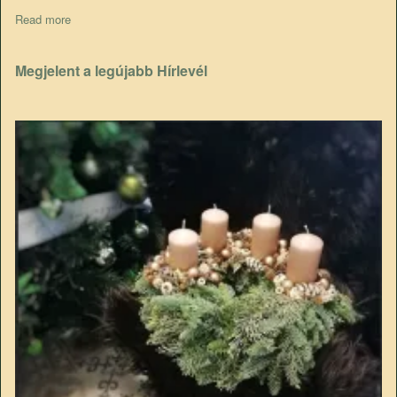
Read more
about 9. Szistémás szklerozis világkongresszus
Megjelent a legújabb Hírlevél