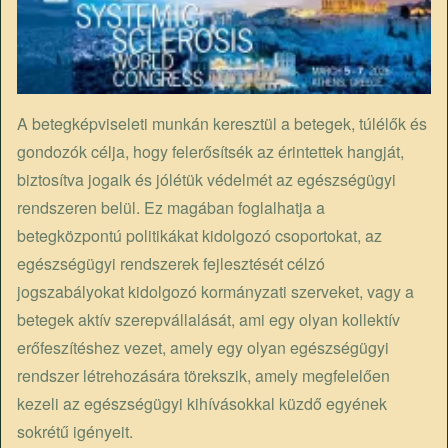
A betegképviseleti munkán keresztül a betegek, túlélők és
gondozók célja, hogy felerősítsék az érintettek hangját,
biztosítva jogaik és jólétük védelmét az egészségügyi
rendszeren belül. Ez magában foglalhatja a
betegközpontú politikákat kidolgozó csoportokat, az
egészségügyi rendszerek fejlesztését célzó
jogszabályokat kidolgozó kormányzati szerveket, vagy a
betegek aktív szerepvállalását, ami egy olyan kollektív
erőfeszítéshez vezet, amely egy olyan egészségügyi
rendszer létrehozására törekszik, amely megfelelően
kezeli az egészségügyi kihívásokkal küzdő egyének
sokrétű igényeit.