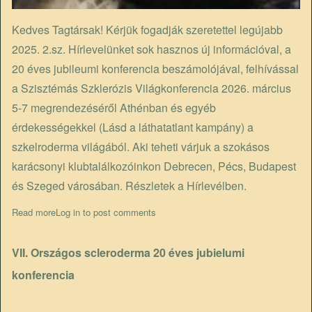
Kedves Tagtársak! Kérjük fogadják szeretettel legújabb
2025. 2.sz. Hírlevelünket sok hasznos új információval, a
20 éves jubileumi konferencia beszámolójával, felhívással
a Szisztémás Szklerózis Világkonferencia 2026. március
5-7 megrendezéséről Athénban és egyéb
érdekességekkel (Lásd a láthatatlant kampány) a
szkelroderma világából. Aki teheti várjuk a szokásos
karácsonyi klubtalálkozóinkon Debrecen, Pécs, Budapest
és Szeged városában. Részletek a Hírlevélben.
Read more
about Megjelent a legújabb Hírlevél
Log in
to post comments
VII. Országos scleroderma 20 éves jubielumi
konferencia