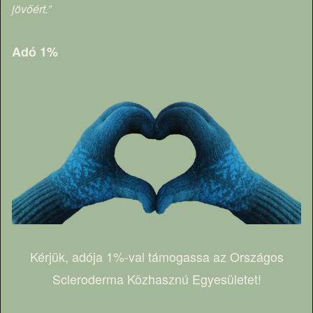
jövőért.”
Adó 1%
Kérjük, adója 1%-val támogassa az Országos
Scleroderma Közhasznú Egyesületet!