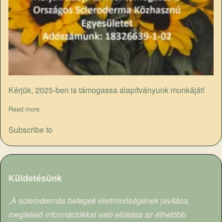
Kérjük, 2025-ben is támogassa alapítványunk munkáját!
Read more
about Adó 1%
Subscribe to
Küldetésünk
„
A sclerodermás betegek életminőségének javítása,
megfelelő információkkal való ellátása az élhetőbb