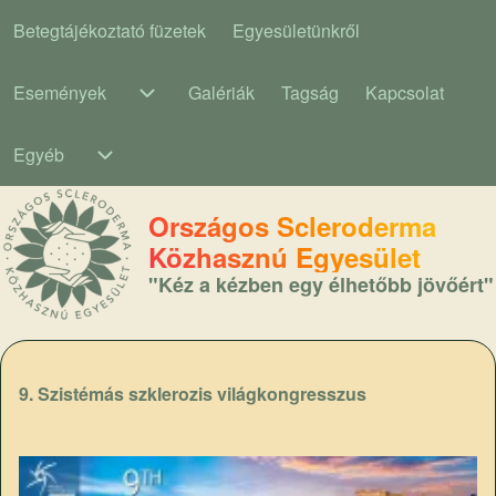
Betegtájékoztató füzetek
Egyesületünkről
Main navigation
Események
Galériák
Tagság
Kapcsolat
Események sub-navigation
Egyéb
Egyéb sub-navigation
Országos Scleroderma
Közhasznú Egyesület
"Kéz a kézben egy élhetőbb jövőért"
9. Szistémás szklerozis világkongresszus