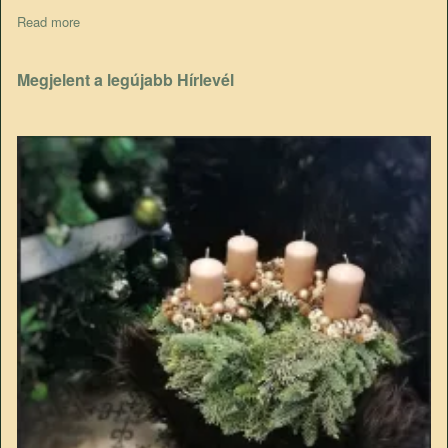
Read more
about 9. Szistémás szklerozis világkongresszus
Megjelent a legújabb Hírlevél