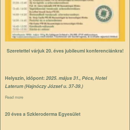
Szeretettel várjuk 20. éves jubileumi konferenciánkra!
Helyszín, időpont:
2025. május 31., Pécs, Hotel
Laterum (Hajnóczy József u. 37-39.)
Read more
about VII. Országos scleroderma 20 éves jubielumi konferencia
20 éves a Szkleroderma Egyesület