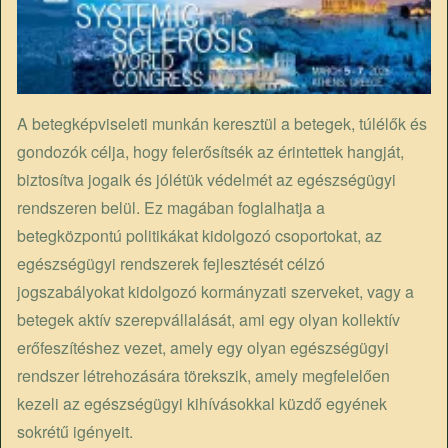
A betegképviseleti munkán keresztül a betegek, túlélők és
gondozók célja, hogy felerősítsék az érintettek hangját,
biztosítva jogaik és jólétük védelmét az egészségügyi
rendszeren belül. Ez magában foglalhatja a
betegközpontú politikákat kidolgozó csoportokat, az
egészségügyi rendszerek fejlesztését célzó
jogszabályokat kidolgozó kormányzati szerveket, vagy a
betegek aktív szerepvállalását, ami egy olyan kollektív
erőfeszítéshez vezet, amely egy olyan egészségügyi
rendszer létrehozására törekszik, amely megfelelően
kezeli az egészségügyi kihívásokkal küzdő egyének
sokrétű igényeit.