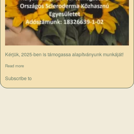
Kérjük, 2025-ben is támogassa alapítványunk munkáját!
Read more
about Adó 1%
Subscribe to
„
A sclerodermás betegek életminőségének javítása,
megfelelő információkkal való ellátása az élhetőbb