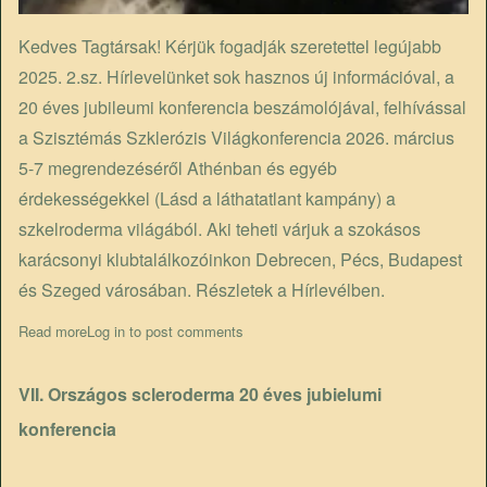
Kedves Tagtársak! Kérjük fogadják szeretettel legújabb
2025. 2.sz. Hírlevelünket sok hasznos új információval, a
20 éves jubileumi konferencia beszámolójával, felhívással
a Szisztémás Szklerózis Világkonferencia 2026. március
5-7 megrendezéséről Athénban és egyéb
érdekességekkel (Lásd a láthatatlant kampány) a
szkelroderma világából. Aki teheti várjuk a szokásos
karácsonyi klubtalálkozóinkon Debrecen, Pécs, Budapest
és Szeged városában. Részletek a Hírlevélben.
Read more
about Megjelent a legújabb Hírlevél
Log in
to post comments
VII. Országos scleroderma 20 éves jubielumi
konferencia