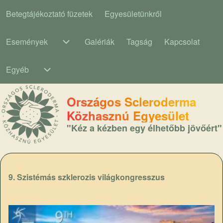
Betegtájékoztató füzetek
Egyesületünkről
Main navigation
Események
Galériák
Tagság
Kapcsolat
Események sub-navigation
Egyéb
Egyéb sub-navigation
Országos Scleroderma
Közhasznú Egyesület
"Kéz a kézben egy élhetőbb jövőért"
9. Szistémás szklerozis világkongresszus