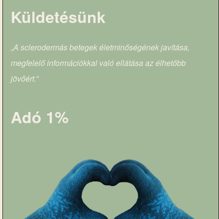
Küldetésünk
„
A sclerodermás betegek életminőségének javítása,
megfelelő információkkal való ellátása az élhetőbb
jövőért.”
Adó 1%