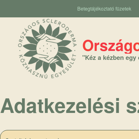
Betegtájékoztató füzetek
Main navigation
Országo
"Kéz a kézben egy 
Adatkezelési s