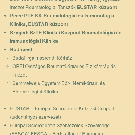
Intézet Reumatológiai Tanszék
EUSTAR küzpont
Pécs:
PTE KK Reumatológiai és Immunológiai
Klinika
, EUSTAR küzpont
Szeged:
SzTE Klinikai Központ Reumatológiai és
Immunológiai Klinika
Budapest
Budai Irgalmasrendi Kórház
ORFI Országos Reumatólógiai és Fizikóterápiás
Intézet
Semmelweis Egyetem Bőr-, Nemikórtani és
Bőronkológiai Klinika
EUSTAR – Európai Sclroderma Kutatási Csoport
(tudományos szervezet)
Európai Scleroderma Szervezetek Szövetsége
(FESCA) FESCA – Federation of European