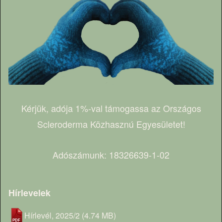
Kérjük, adója 1%-val támogassa az Országos
Scleroderma Közhasznú Egyesületet!
Adószámunk: 18326639-1-02
Hírlevelek
Hírlevél, 2025/2
(4.74 MB)