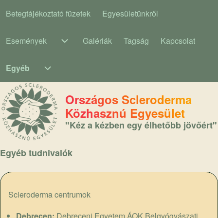
Betegtájékoztató füzetek
Egyesületünkről
Main navigation
Események
Galériák
Tagság
Kapcsolat
Események sub-navigation
Egyéb
Egyéb sub-navigation
Országos Scleroderma
Közhasznú Egyesület
"Kéz a kézben egy élhetőbb jövőért"
Egyéb tudnivalók
Scleroderma centrumok
Debrecen:
Debreceni Egyetem ÁOK Belgyógyászati