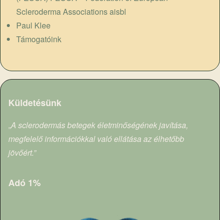
Scleroderma Associations aisbl
Paul Klee
Támogatóink
Küldetésünk
„
A sclerodermás betegek életminőségének javítása,
megfelelő információkkal való ellátása az élhetőbb
jövőért.”
Adó 1%