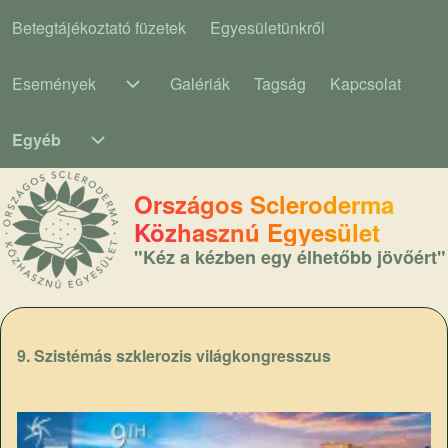
Betegtájékoztató füzetek
Egyesületünkről
Main navigation
Események
Galériák
Tagság
Kapcsolat
Események sub-navigation
Egyéb
Egyéb sub-navigation
Országos Scleroderma
Közhasznú Egyesület
"Kéz a kézben egy élhetőbb jövőért"
9. Szistémás szklerozis világkongresszus