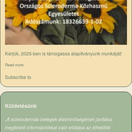
Kérjük, 2025-ben is támogassa alapítványunk munkáját!
Read more
about Adó 1%
Subscribe to
Küldetésünk
„
A sclerodermás betegek életminőségének javítása,
megfelelő információkkal való ellátása az élhetőbb