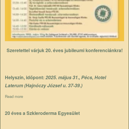
Szeretettel várjuk 20. éves jubileumi konferenciánkra!
Helyszín, időpont:
2025. május 31., Pécs, Hotel
Laterum (Hajnóczy József u. 37-39.)
Read more
about VII. Országos scleroderma 20 éves jubielumi konferencia
20 éves a Szkleroderma Egyesület