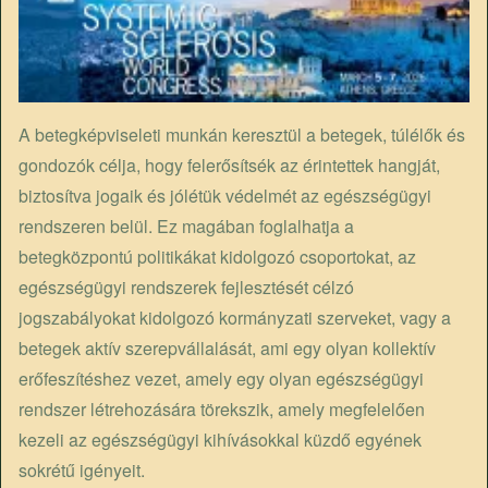
A betegképviseleti munkán keresztül a betegek, túlélők és
gondozók célja, hogy felerősítsék az érintettek hangját,
biztosítva jogaik és jólétük védelmét az egészségügyi
rendszeren belül. Ez magában foglalhatja a
betegközpontú politikákat kidolgozó csoportokat, az
egészségügyi rendszerek fejlesztését célzó
jogszabályokat kidolgozó kormányzati szerveket, vagy a
betegek aktív szerepvállalását, ami egy olyan kollektív
erőfeszítéshez vezet, amely egy olyan egészségügyi
rendszer létrehozására törekszik, amely megfelelően
kezeli az egészségügyi kihívásokkal küzdő egyének
sokrétű igényeit.