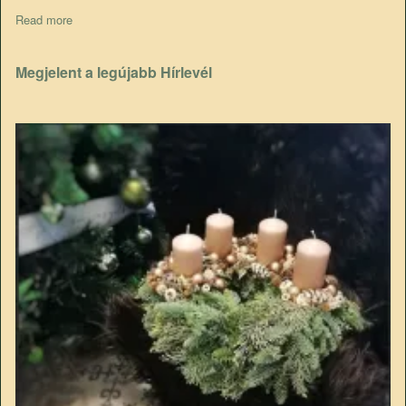
Read more
about 9. Szistémás szklerozis világkongresszus
Megjelent a legújabb Hírlevél