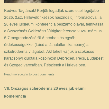
Kedves Tagtársak! Kérjük fogadják szeretettel legújabb
2025. 2.sz. Hírlevelünket sok hasznos új információval, a
20 éves jubileumi konferencia beszámolójával, felhívással
a Szisztémás Szklerózis Világkonferencia 2026. március
5-7 megrendezéséről Athénban és egyéb
érdekességekkel (Lásd a láthatatlant kampány) a
szkelroderma világából. Aki teheti várjuk a szokásos
karácsonyi klubtalálkozóinkon Debrecen, Pécs, Budapest
és Szeged városában. Részletek a Hírlevélben.
Read more
about Megjelent a legújabb Hírlevél
Log in
to post comments
VII. Országos scleroderma 20 éves jubielumi
konferencia