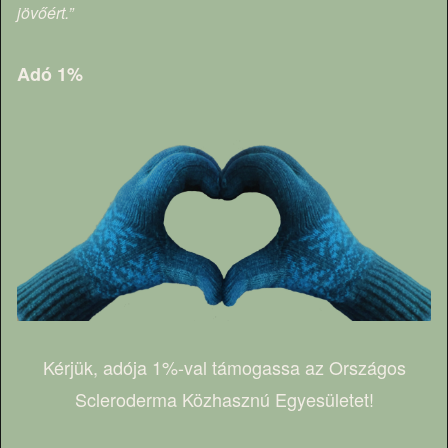
jövőért.”
Adó 1%
Kérjük, adója 1%-val támogassa az Országos
Scleroderma Közhasznú Egyesületet!