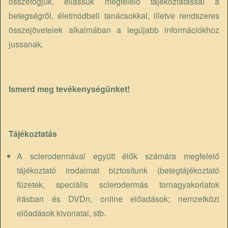
összefogjuk, ellássuk megfelelő tájékoztatással a
betegségről, életmódbeli tanácsokkal, illetve rendszeres
összejövetelek alkalmában a legújabb információkhoz
jussanak.
Ismerd meg tevékenységünket!
Tájékoztatás
A sclerodermával együtt élők számára megfelelő
tájékoztató irodalmat biztosítunk (betegtájékoztató
füzetek, speciális sclerodermás tornagyakorlatok
írásban és DVDn, online előadások; nemzetközi
előadások kivonatai, stb.