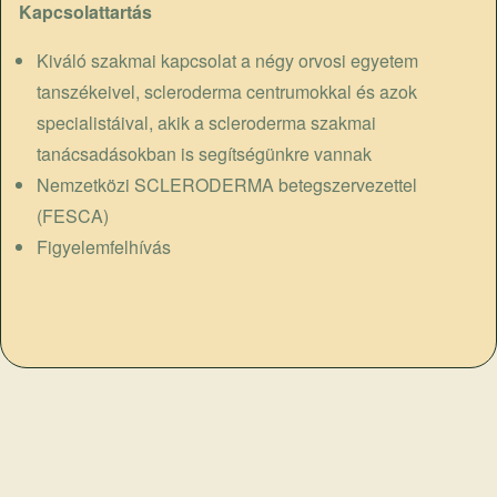
Kapcsolattartás
Kiváló szakmai kapcsolat a négy orvosi egyetem
tanszékeivel, scleroderma centrumokkal és azok
specialistáival, akik a scleroderma szakmai
tanácsadásokban is segítségünkre vannak
Nemzetközi SCLERODERMA betegszervezettel
(FESCA)
Figyelemfelhívás
„
A sclerodermás betegek életminőségének javítása,