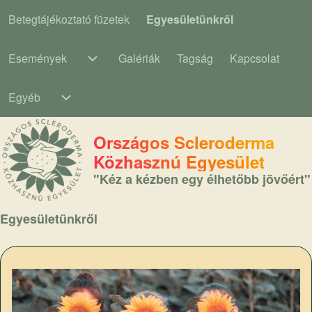
Betegtájékoztató füzetek
Egyesületünkről
Main navigation
Események
Galériák
Tagság
Kapcsolat
Események sub-navigation
Egyéb
Egyéb sub-navigation
Országos Scleroderma
Közhasznú Egyesület
"Kéz a kézben egy élhetőbb jövőért"
Egyesületünkről