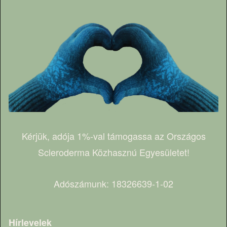
Kérjük, adója 1%-val támogassa az Országos
Scleroderma Közhasznú Egyesületet!
Adószámunk: 18326639-1-02
Hírlevelek