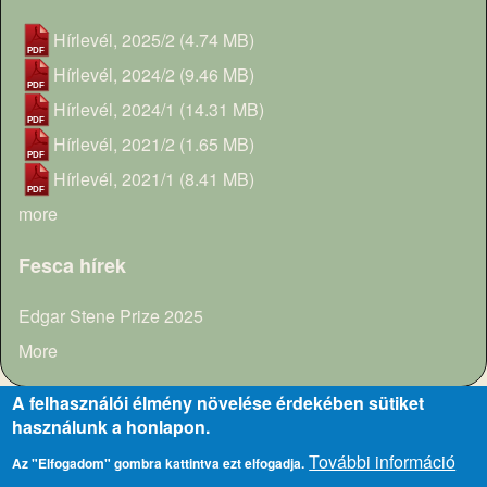
Hírlevél, 2025/2
(4.74 MB)
Hírlevél, 2024/2
(9.46 MB)
Hírlevél, 2024/1
(14.31 MB)
Hírlevél, 2021/2
(1.65 MB)
Hírlevél, 2021/1
(8.41 MB)
more
Fesca hírek
Edgar Stene Prize 2025
More
A felhasználói élmény növelése érdekében sütiket
használunk a honlapon.
További információ
Közhasznúsági dokumentumok
Szabályzatok
Impresszum
Az "Elfogadom" gombra kattintva ezt elfogadja.
Footer menu