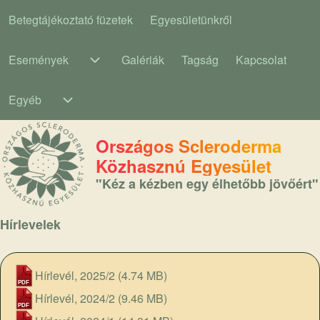
Betegtájékoztató füzetek
Egyesületünkről
Main navigation
Események
Galériák
Tagság
Kapcsolat
Események sub-navigation
Egyéb
Egyéb sub-navigation
Országos Scleroderma
Közhasznú Egyesület
"Kéz a kézben egy élhetőbb jövőért"
Hírlevelek
Hírlevél, 2025/2
(4.74 MB)
Hírlevél, 2024/2
(9.46 MB)