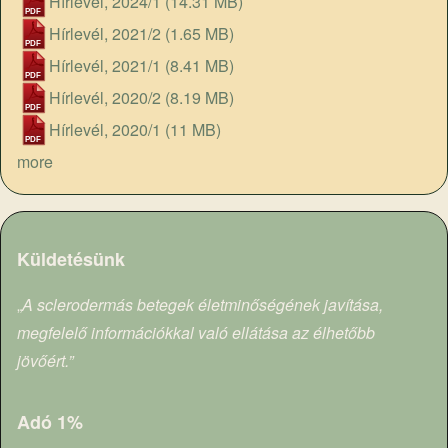
Hírlevél, 2024/1
(14.31 MB)
Hírlevél, 2021/2
(1.65 MB)
Hírlevél, 2021/1
(8.41 MB)
Hírlevél, 2020/2
(8.19 MB)
Hírlevél, 2020/1
(11 MB)
more
Küldetésünk
„
A sclerodermás betegek életminőségének javítása,
megfelelő információkkal való ellátása az élhetőbb
jövőért.”
Adó 1%