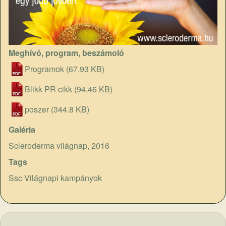
Meghívó, program, beszámoló
Programok
(67.93 KB)
Blikk PR cikk
(94.46 KB)
poszer
(344.8 KB)
Galéria
Scleroderma világnap, 2016
Tags
Ssc Világnapi kampányok