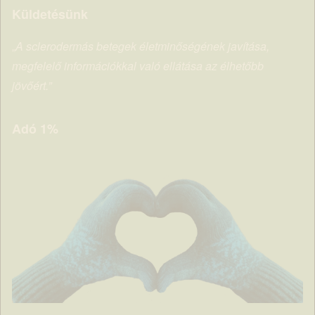
Küldetésünk
„
A sclerodermás betegek életminőségének javítása,
megfelelő információkkal való ellátása az élhetőbb
jövőért.”
Adó 1%