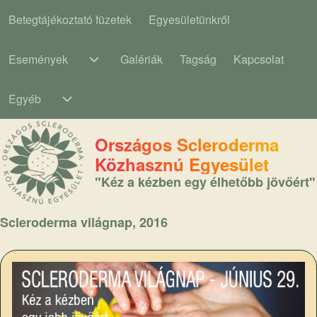
Betegtájékoztató füzetek
Egyesületünkről
Main navigation
Események
Galériák
Tagság
Kapcsolat
Események sub-navigation
Egyéb
Egyéb sub-navigation
Országos Scleroderma
Közhasznú Egyesület
"Kéz a kézben egy élhetőbb jövőért"
Scleroderma világnap, 2016