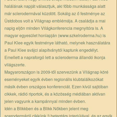
halálának napját választjuk, aki főbb munkássága alatt
már sclerodermával küzdött. Sokáig az ő festménye az
Üstdobos volt a Világnap emblémája. A családja a mai
napig eljön minden Világkonferencia megnyitóra is. A
magyar egyesület honlapján (
www.szkelroderma.hu
) is
Paul Klee egyik festménye látható, melynek használatára
a Paul Klee svájci alapítványtól kaptunk engedélyt.
Emellett a napraforgó lett a scleroderma állandó ikonja
világszerte.
Magyarországon is 2009-től szervezünk a Világnap köré
eseményeket egyik évben regionális klubtalálkozókat
másik évben országos konferenciát. Ezen kívül sajtóban
cikkek, rádió riportok, és a közösség médiában aktívan
jelen vagyunk a kampánnyal minden évben.
Idén a Blikkben és a Blikk Nőkben jelent meg
scerodermáról cikkünk 3 betegtárs interjújával, és az egyik