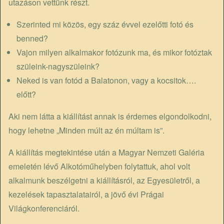
utazáson vettünk részt.
Szerinted mi közös, egy száz évvel ezelőtti fotó és
benned?
Vajon milyen alkalmakor fotózunk ma, és mikor fotóztak
szüleink-nagyszüleink?
Neked is van fotód a Balatonon, vagy a kocsitok….
előtt?
Aki nem látta a kiállítást annak is érdemes elgondolkodni,
hogy lehetne „Minden múlt az én múltam is”.
A kiállítás megtekintése után a Magyar Nemzeti Galéria
emeletén lévő Alkotóműhelyben folytattuk, ahol volt
alkalmunk beszélgetni a kiállításról, az Egyesületről, a
kezelések tapasztalatairól, a jövő évi Prágai
Világkonferenciáról.