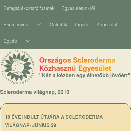
Betegtájékoztató füzetek
Egyesületünkről
Main navigation
Események
Galériák
Tagság
Kapcsolat
Események sub-navigation
Egyéb
Egyéb sub-navigation
Országos Scleroderma
Közhasznú Egyesület
"Kéz a kézben egy élhetőbb jövőért"
Scleroderma világnap, 2019
10 ÉVE INDULT ÚTJÁRA A SCLERODERMA
VILÁGNAP- JÚNIUS 29