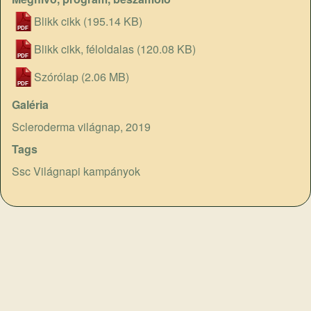
Blikk cikk
(195.14 KB)
Blikk cikk, féloldalas
(120.08 KB)
Szórólap
(2.06 MB)
Galéria
Scleroderma világnap, 2019
Tags
Ssc Világnapi kampányok
„
A sclerodermás betegek életminőségének javítása,
megfelelő információkkal való ellátása az élhetőbb