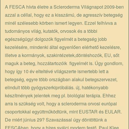
A FESCA hívta életre a Scleroderma Világnapot 2009-ben
azzal a céllal, hogy ez a kisszámú, de agresszív betegség
minél szélesebb körben ismert legyen. Ezzel felhívva a
tudományos világ, kutatók, orvosok és a többi
egészségügyi dolgozók figyelmét a betegség jobb
kezelésére, mindenki által egyenlően elérhető kezelésre,
illetve a kormányok, szakintézetek,döntéshozók, EU, sőt
maguk a beteg, hozzátartozóik figyelmét is. Úgy gondlom,
hogy így 10 év elteltévé világszerte ismertebb lett a
betegség, egyre több országban alakul betegszervezet,
elindult több gyógyszerkipróbálás. új, hatékonyabb
készítmények jelentek meg pl. biológiai terápia. Ehhez
arra is szükség volt, hogy a scleroderma orvosi európai
csoportokkal együttműködtünk, mint EUSTAR és EULAR.
De miért június 29? Szavazással úgy döntöttünk a
FESCAban, hogy a híres svájci modern festő, Paul Klee