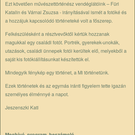
Ezt követően művészettörténész vendéglátóink – Füri
Katalin és Várnai Zsuzsa - irányításával ismét a fotóké és
a hozzájuk kapcsolódó történeteké volt a főszerep.
Felkészülésként a résztvevőktől kértük hozzanak
magukkal egy családi fotót. Portrék, gyerekek-unokák,
utazások, családi ünnepek fotói kerültek elő, melyekből a
saját kis fotókiállításunkat készítettük el.
Mindegyik fénykép egy történet, a Mi történetünk
.
Ezek történetek és az egymás iránti figyelem tette igazán
személyes élménnyé a napot.
Jeszenszki Kati
Meghívó, program, beszámoló