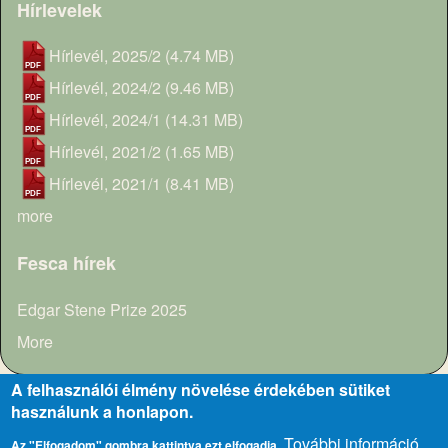
Hírlevelek
Hírlevél, 2025/2
(4.74 MB)
Hírlevél, 2024/2
(9.46 MB)
Hírlevél, 2024/1
(14.31 MB)
Hírlevél, 2021/2
(1.65 MB)
Hírlevél, 2021/1
(8.41 MB)
more
Fesca hírek
Edgar Stene Prize 2025
More
A felhasználói élmény növelése érdekében sütiket
használunk a honlapon.
További információ
Közhasznúsági dokumentumok
Szabályzatok
Impresszum
Az "Elfogadom" gombra kattintva ezt elfogadja.