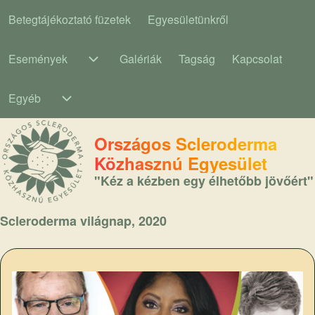
Betegtájékoztató füzetek
Egyesületünkről
Main navigation
Események
Galériák
Tagság
Kapcsolat
Események sub-navigation
Egyéb
Egyéb sub-navigation
Országos Scleroderma
Közhasznú Egyesület
"Kéz a kézben egy élhetőbb jövőért"
Scleroderma világnap, 2020