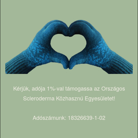
Kérjük, adója 1%-val támogassa az Országos
Scleroderma Közhasznú Egyesületet!
Adószámunk: 18326639-1-02