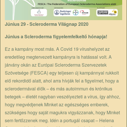
Június 29 - Scleroderma Világnap 2020
Június a Scleroderma figyelemfelkeltő hónapja!
Ez a kampány most más. A Covid 19 vírushelyzet az
eredetileg megtervezett kampányra is hatással volt. A
járvány okán az Európai Scleroderma Szervezetek
Szövetsége (FESCA) egy teljesen új kampánnyal rukkolt
elő rekordidő alatt, ahol arra hívják fel a figyelmet, hogy a
sclerodermával élők – és más autoimmun és krónikus
betegek – életét nagyban veszélyezteti a vírus, így ahhoz,
hogy megvédjenek Minket az egészséges emberek,
szükséges hogy saját magukra vigyázzanak, hogy Minket
sem fertőzzenek meg. Idén a portugál csapat – Helena