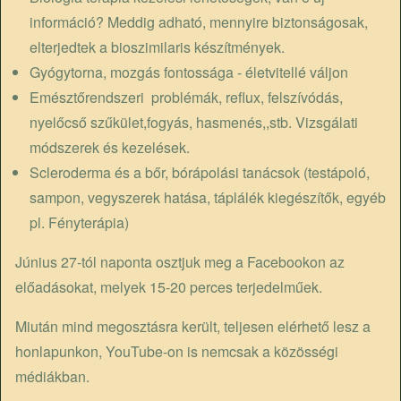
információ? Meddig adható, mennyire biztonságosak,
elterjedtek a bioszimilaris készítmények.
Gyógytorna, mozgás fontossága - életvitellé váljon
Emésztőrendszeri problémák, reflux, felszívódás,
nyelőcső szűkület,fogyás, hasmenés,,stb. Vizsgálati
módszerek és kezelések.
Scleroderma és a bőr, bórápolási tanácsok (testápoló,
sampon, vegyszerek hatása, táplálék kiegészítők, egyéb
pl. Fényterápia)
Június 27-tól naponta osztjuk meg a Facebookon az
előadásokat, melyek 15-20 perces terjedelműek.
Miután mind megosztásra került, teljesen elérhető lesz a
honlapunkon, YouTube-on is nemcsak a közösségi
médiákban.