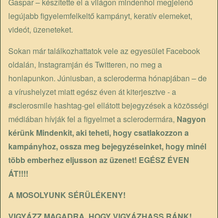
Gaspar – készítette el a világon mindenhol megjelenő
legújabb figyelemfelkeltő kampányt, keratív elemeket,
videót, üzeneteket.
Sokan már találkozhattatok vele az egyesület Facebook
oldalán, Instagramján és Twitteren, no meg a
honlapunkon. Júniusban, a scleroderma hónapjában – de
a vírushelyzet miatt egész éven át kiterjesztve - a
#sclerosmile hashtag-gel ellátott bejegyzések a közösségi
médiában hívják fel a figyelmet a sclerodermára,
Nagyon
kérünk Mindenkit, aki teheti, hogy csatlakozzon a
kampányhoz, ossza meg bejegyzéseinket, hogy minél
több emberhez eljusson az üzenet! EGÉSZ ÉVEN
ÁT!!!!
A MOSOLYUNK SÉRÜLÉKENY!
VIGYÁZZ MAGADRA, HOGY VIGYÁZHASS RÁNK!