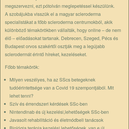
megszervezni, ezt pótolván meglepetéssel készülünk.
A szobájukba visszük el a magyar scleroderma
specialistákat a főbb scleroderma centrumokból, akik
különböző témakörökben vállalták, hogy online – de nem
élő – előadásokat tartanak. Debrecen, Szeged, Pécs és
Budapest orvos szakértői osztják meg a legújabb
sclerodermát érintő híreket, kezeléseket.
Főbb témakörök:
Milyen veszélyes, ha az SScs betegeknek
tudóérintettsége van a Covid 19 szempontjából. Mit
lehet tenni?
Szív és érrendszeri kérdések SSc-ben
Nintendinab és új kezelési,lehetőségek SSc-ben
Javasolt rehabilitáció és életmódbeli tanácsok
Biológia terápia kezelési lehetőségek, van e új