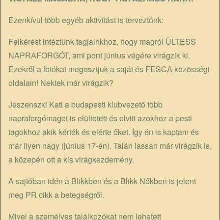
Ezenkívül több egyéb aktivitást is terveztünk:
Felkérést intéztünk tagjainkhoz, hogy magról ÜLTESS
NAPRAFORGÓT, ami pont június végére virágzik ki.
Ezekről a fotókat megosztjuk a saját és FESCA közösségi
oldalain! Nektek már virágzik?
Jeszenszki Kati a budapesti klubvezető több
napraforgómagot is elültetett és elvitt azokhoz a pesti
tagokhoz akik kérték és elérte őket. Így én is kaptam és
már ilyen nagy (június 17-én). Talán lassan már virágzik is,
a közepén ott a kis virágkezdemény.
A sajtóban idén a Blikkben és a Blikk Nőkben is jelent
meg PR cikk a betegségről.
Mivel a személyes találkozókat nem lehetett