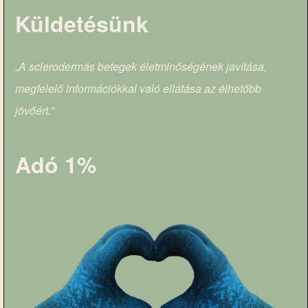
Küldetésünk
„
A sclerodermás betegek életminőségének javítása,
megfelelő információkkal való ellátása az élhetőbb
jövőért.”
Adó 1%