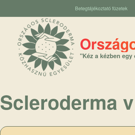
Betegtájékoztató füzetek
Main navigation
Országo
"Kéz a kézben egy 
Scleroderma v