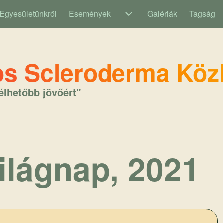
Egyesületünkről
Események
Galériák
Tagság
Események sub-navigatio
s Scleroderma Köz
élhetőbb jövőért"
ilágnap, 2021