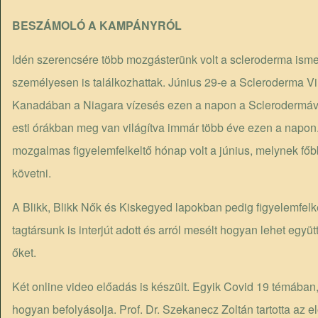
BESZÁMOLÓ A KAMPÁNYRÓL
Idén szerencsére több mozgásterünk volt a scleroderma isme
személyesen is találkozhattak. Június 29-e a Scleroderma Vi
Kanadában a Niagara vízesés ezen a napon a Sclerodermával é
esti órákban meg van világítva immár több éve ezen a napon.
mozgalmas figyelemfelkeltő hónap volt a június, melynek fő
követni.
A Blikk, Blikk Nők és Kiskegyed lapokban pedig figyelemfelk
tagtársunk is interjút adott és arról mesélt hogyan lehet együt
őket.
Két online video előadás is készült. Egyik Covid 19 témában
hogyan befolyásolja. Prof. Dr. Szekanecz Zoltán tartotta a