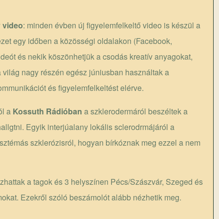
 video
: minden évben új figyelemfelkeltő video is készül a
ezet egy időben a közösségi oldalakon (Facebook,
s videót és nekik köszönhetjük a csodás kreatív anyagokat,
a világ nagy részén egész júniusban használtak a
mmunikációt és figyelemfelkeltést elérve.
ól a
Kossuth Rádióban
a szklerodermáról beszéltek a
lgtni. Egyik interjúalany lokális sclerodrmájáról a
isztémás szklerózisról, hogyan bírkóznak meg ezzel a nem
ozhattak a tagok és 3 helyszínen Pécs/Szászvár, Szeged és
mokat. Ezekről szóló beszámolót alább nézhetik meg.