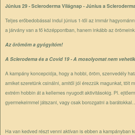
Június 29 - Scleroderma Világnap - Június a Scleroderma
Teljes erőbedobással indul június 1-től az immár hagyománn
a járvány van a fő középpontban, hanem inkább az örömeink, 
Az örömöm a gyógyítóm!
A Sclerodema és a Covid 19 - A mosolyomat nem vehetik 
A kampány koncepciója, hogy a hobbi, öröm, szenvedély hatá
amiket szeretünk csinálni, amitől jól érezzük magunkat, tölt 
extrém hobbin át a kellemes nyugodt aktivitásokig. Pl. ejtőe
gyermekeimmel játszani, vagy csak borozgatni a barátokk
Ha van kedved részt venni aktívan is ebben a kampányban k