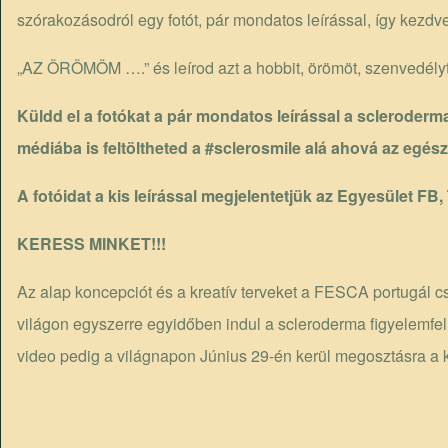
szórakozásodról egy fotót, pár mondatos leírással, így kezd
„AZ ÖRÖMÖM ….” és leírod azt a hobbit, örömöt, szenvedélyt, 
Küldd el a fotókat a pár mondatos leírással a
scleroderm
médiába is feltöltheted a #sclerosmile alá ahová az egés
A fotóidat a kis leírással megjelentetjük az Egyesület FB,
KERESS MINKET!!!
Az alap koncepciót és a kreatív terveket a FESCA portugál c
világon egyszerre egyidőben indul a scleroderma figyelem
video pedig a világnapon Június 29-én kerül megosztásra a k