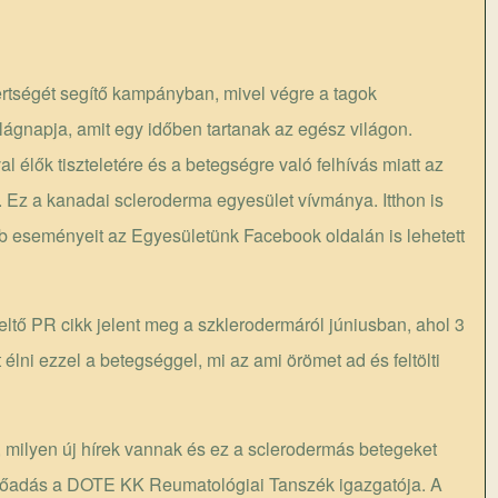
rtségét segítő kampányban, mivel végre a tagok
lágnapja, amit egy időben tartanak az egész világon.
lők tiszteletére és a betegségre való felhívás miatt az
 Ez a kanadai scleroderma egyesület vívmánya. Itthon is
bb eseményeit az Egyesületünk Facebook oldalán is lehetett
eltő PR cikk jelent meg a szklerodermáról júniusban, ahol 3
t élni ezzel a betegséggel, mi az ami örömet ad és feltölti
, milyen új hírek vannak és ez a sclerodermás betegeket
z előadás a DOTE KK Reumatológiai Tanszék igazgatója. A