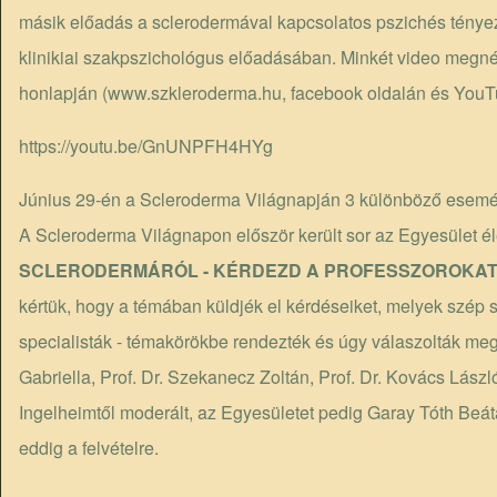
másik előadás a sclerodermával kapcsolatos pszichés tényez
klinikiai szakpszichológus előadásában. Minkét video megné
honlapján (
www.szkleroderma.hu
, facebook oldalán és YouT
https://youtu.be/GnUNPFH4HYg
Június 29-én a Scleroderma Világnapján 3 különböző esemény
A Scleroderma Világnapon először került sor az Egyesület é
SCLERODERMÁRÓL - KÉRDEZD A PROFESSZOROKAT
kértük, hogy a témában küldjék el kérdéseiket, melyek szép
specialisták - témakörökbe rendezték és úgy válaszolták meg a
Gabriella, Prof. Dr. Szekanecz Zoltán, Prof. Dr. Kovács Lász
Ingelheimtől moderált, az Egyesületet pedig Garay Tóth Beáta 
eddig a felvételre.