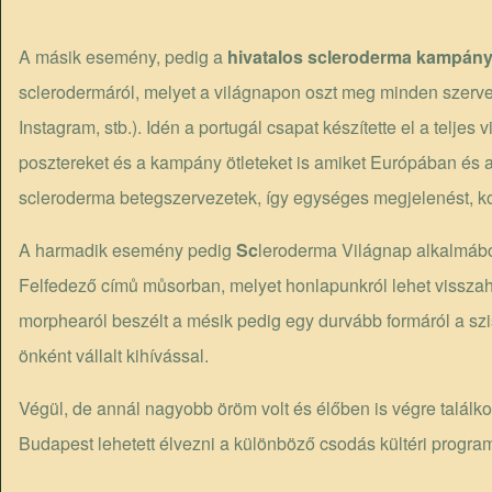
A másik esemény, pedig a
hivatalos scleroderma kampány
sclerodermáról, melyet a világnapon oszt meg minden szerv
Instagram, stb.). Idén a portugál csapat készítette el a telje
posztereket és a kampány ötleteket is amiket Európában és 
scleroderma betegszervezetek, így egységes megjelenést, ko
A harmadik esemény pedig
Sc
leroderma Világnap alkalmáb
Felfedező címů můsorban, melyet honlapunkról lehet visszahal
morphearól beszélt a mésik pedig egy durvább formáról a sz
önként vállalt kihívással.
Végül, de annál nagyobb öröm volt és élőben is végre találk
Budapest lehetett élvezni a különböző csodás kültéri progra