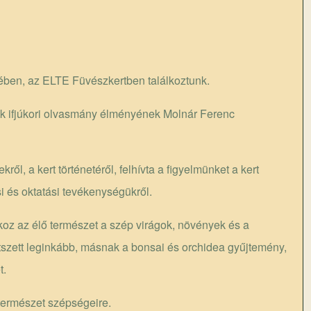
ben, az ELTE Füvészkertben találkoztunk.
nk ifjúkori olvasmány élményének
Molnár Ferenc
l, a kert történetéről, felhívta a figyelmünket a kert
si és oktatási tevékenységükről.
z az élő természet a szép virágok, növények és a
tszett leginkább, másnak a bonsai és orchidea gyűjtemény,
t.
 természet szépségeire.