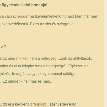
 figyelemfelkeltő hónapja!
yá váló scleroderma figyelemfelkeltő hónap! Idén már nem
szenvedélyeink. Ezért az idei év szlogenje:
el!
roz meg minket, nem a betegség. Ezek az aktivitások,
minket és el is felejtkezünk a betegségről. Egészen az
rnyőzés, lovaglás vagy a kutyusommal sétálgatni,
al… Ez mindenkinél más és más…
üldd el a kedvenc örömödről, szenvedélyedről,