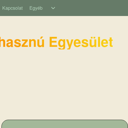
Kapcsolat
Egyéb
n
Egyéb sub-navigation
hasznú Egyesület