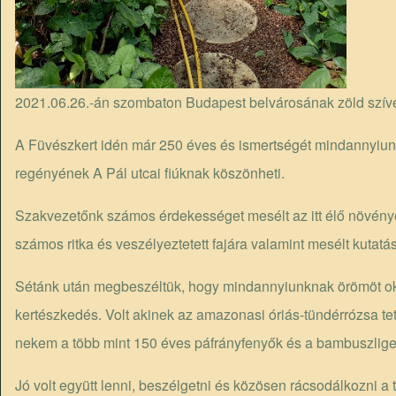
2021.06.26.-án szombaton Budapest belvárosának zöld szívé
A Füvészkert idén már 250 éves és ismertségét mindannyiu
regényének
A Pál utcai fiúk
nak köszönheti.
Szakvezetőnk számos érdekességet mesélt az itt élő növényekrő
számos ritka és veszélyeztetett fajára valamint mesélt kutatá
Sétánk után megbeszéltük, hogy mindannyiunknak örömöt oko
kertészkedés. Volt akinek az
amazonasi óriás-tündérrózs
a te
nekem a több mint 150 éves
páfrányfenyő
k és a bambuszlige
Jó volt együtt lenni, beszélgetni és közösen rácsodálkozni a