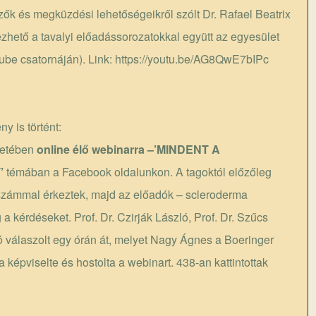
ők és megküzdési lehetőségeikről szólt Dr. Rafael Beatrix
zhető a tavalyi előadássorozatokkal együtt az egyesület
ube csatornáján). Link:
https://youtu.be/AG8QwE7bIPc
 is történt:
letében
online élő webinarra –’MINDENT A
’
témában a Facebook oldalunkon. A tagoktól előzőleg
 számmal érkeztek, majd az előadók – scleroderma
 kérdéseket. Prof. Dr. Czirják László, Prof. Dr. Szűcs
ló válaszolt egy órán át, melyet Nagy Ágnes a Boeringer
képviselte és hostolta a webinart. 438-an kattintottak