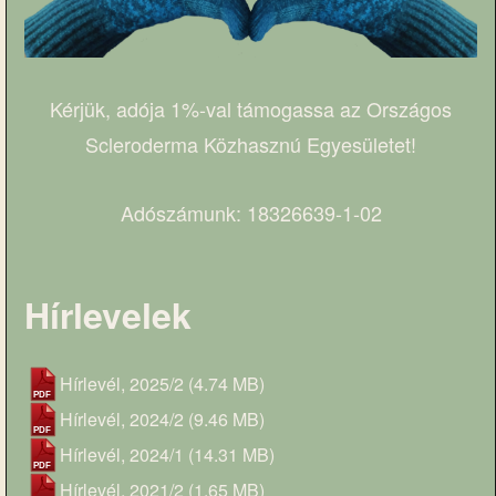
Kérjük, adója 1%-val támogassa az Országos
Scleroderma Közhasznú Egyesületet!
Adószámunk: 18326639-1-02
Hírlevelek
Hírlevél, 2025/2
(4.74 MB)
Hírlevél, 2024/2
(9.46 MB)
Hírlevél, 2024/1
(14.31 MB)
Hírlevél, 2021/2
(1.65 MB)