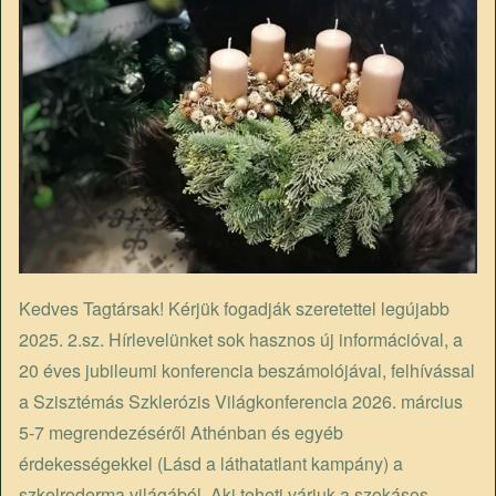
Kedves Tagtársak! Kérjük fogadják szeretettel legújabb
2025. 2.sz. Hírlevelünket sok hasznos új információval, a
20 éves jubileumi konferencia beszámolójával, felhívással
a Szisztémás Szklerózis Világkonferencia 2026. március
5-7 megrendezéséről Athénban és egyéb
érdekességekkel (Lásd a láthatatlant kampány) a
szkelroderma világából. Aki teheti várjuk a szokásos