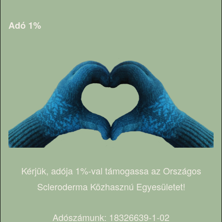
Adó 1%
Kérjük, adója 1%-val támogassa az Országos
Scleroderma Közhasznú Egyesületet!
Adószámunk: 18326639-1-02