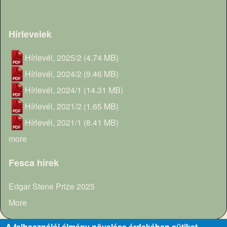
Hírlevelek
Hírlevél, 2025/2
(4.74 MB)
Hírlevél, 2024/2
(9.46 MB)
Hírlevél, 2024/1
(14.31 MB)
Hírlevél, 2021/2
(1.65 MB)
Hírlevél, 2021/1
(8.41 MB)
more
Fesca hírek
Edgar Stene Prize 2025
More
A felhasználói élmény növelése érdekében sütiket