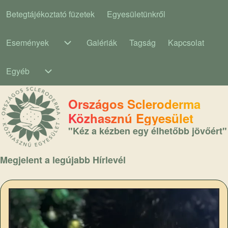
Betegtájékoztató füzetek
Egyesületünkről
Main navigation
Események
Galériák
Tagság
Kapcsolat
Események sub-navigation
Egyéb
Egyéb sub-navigation
Országos Scleroderma
Közhasznú Egyesület
"Kéz a kézben egy élhetőbb jövőért"
Megjelent a legújabb Hírlevél