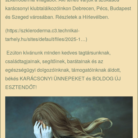
karácsonyi klubtalálkozóinkon Debrecen, Pécs, Budapest
és Szeged városában. Részletek a Hírlevélben.
(
https://szkleroderma.c3.technikai-
tarhely.hu/sites/default/files/2025-1…
)
Ezúton kívánunk minden kedves tagtársunknak,
családtagjainak, segítőinek, barátainak és az
egészségügyi dolgozóinknak, támogatóinknak áldott,
békés KARÁCSONYI ÜNNEPEKET és BOLDOG ÚJ
ESZTENDŐT!