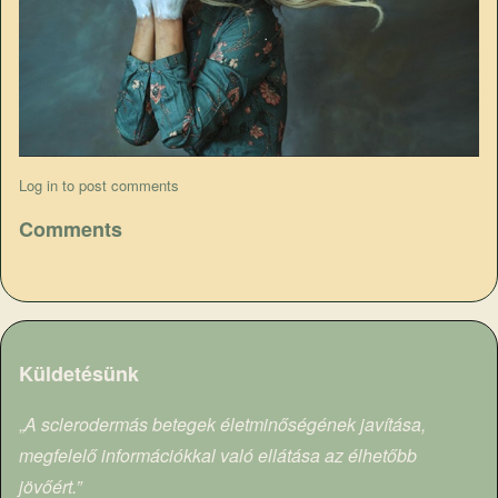
Log in
to post comments
Comments
Küldetésünk
„
A sclerodermás betegek életminőségének javítása,
megfelelő információkkal való ellátása az élhetőbb
jövőért.”