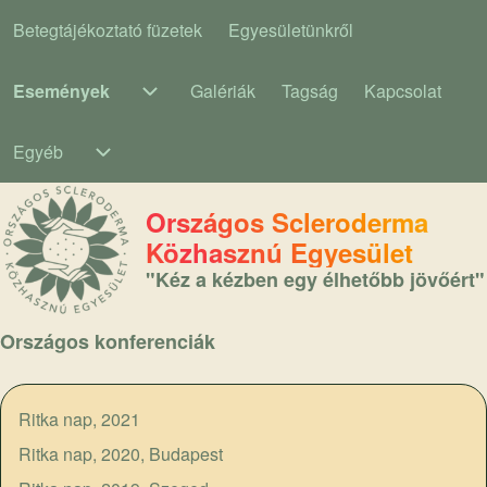
Betegtájékoztató füzetek
Egyesületünkről
Main navigation
Események
Galériák
Tagság
Kapcsolat
Események sub-navigation
Egyéb
Egyéb sub-navigation
Országos Scleroderma
Közhasznú Egyesület
"Kéz a kézben egy élhetőbb jövőért"
Országos konferenciák
Ritka nap, 2021
Ritka nap, 2020, Budapest