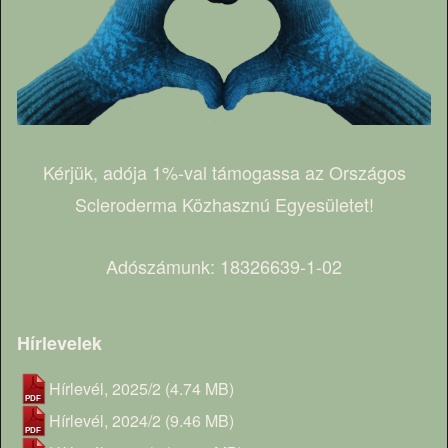
Kérjük, adója 1%-val támogassa az Országos
Scleroderma Közhasznú Egyesületet!
Adószámunk: 18326639-1-02
Hírlevelek
Hírlevél, 2025/2
(4.74 MB)
Hírlevél, 2024/2
(9.46 MB)