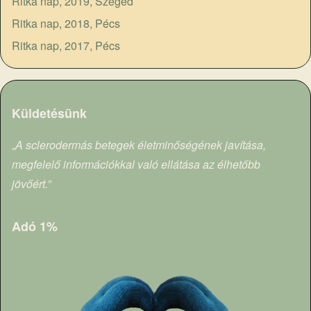
Ritka nap, 2019, Szeged
Ritka nap, 2018, Pécs
Ritka nap, 2017, Pécs
Küldetésünk
„
A sclerodermás betegek életminőségének javítása,
megfelelő információkkal való ellátása az élhetőbb
jövőért.”
Adó 1%