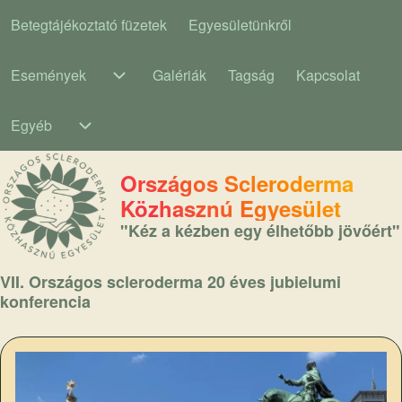
Betegtájékoztató füzetek
Egyesületünkről
Main navigation
Események
Galériák
Tagság
Kapcsolat
Események sub-navigation
Egyéb
Egyéb sub-navigation
Országos Scleroderma
Közhasznú Egyesület
"Kéz a kézben egy élhetőbb jövőért"
VII. Országos scleroderma 20 éves jubielumi
konferencia