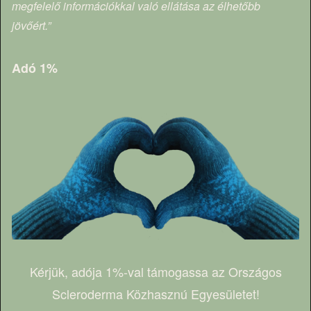
megfelelő információkkal való ellátása az élhetőbb
jövőért.”
Adó 1%
Kérjük, adója 1%-val támogassa az Országos
Scleroderma Közhasznú Egyesületet!